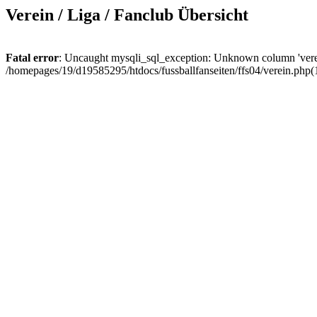
Verein / Liga / Fanclub Übersicht
Fatal error
: Uncaught mysqli_sql_exception: Unknown column 'verein
/homepages/19/d19585295/htdocs/fussballfanseiten/ffs04/verein.php