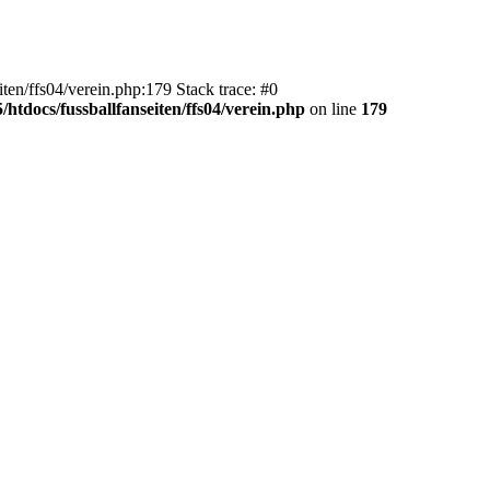
en/ffs04/verein.php:179 Stack trace: #0
htdocs/fussballfanseiten/ffs04/verein.php
on line
179