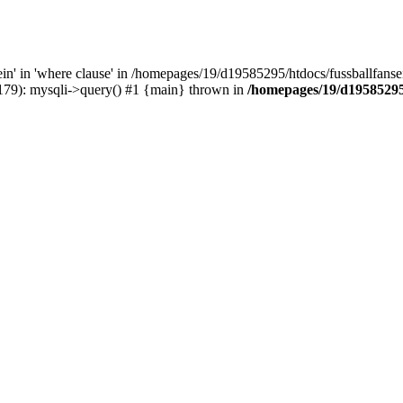
' in 'where clause' in /homepages/19/d19585295/htdocs/fussballfanseit
(179): mysqli->query() #1 {main} thrown in
/homepages/19/d19585295/