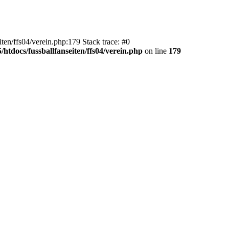
en/ffs04/verein.php:179 Stack trace: #0
htdocs/fussballfanseiten/ffs04/verein.php
on line
179