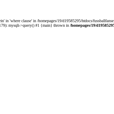
' in 'where clause' in /homepages/19/d19585295/htdocs/fussballfanseit
(179): mysqli->query() #1 {main} thrown in
/homepages/19/d19585295/