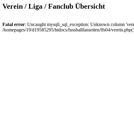
Verein / Liga / Fanclub Übersicht
Fatal error
: Uncaught mysqli_sql_exception: Unknown column 'verein
/homepages/19/d19585295/htdocs/fussballfanseiten/ffs04/verein.php