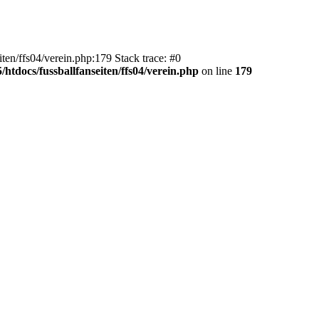
en/ffs04/verein.php:179 Stack trace: #0
htdocs/fussballfanseiten/ffs04/verein.php
on line
179