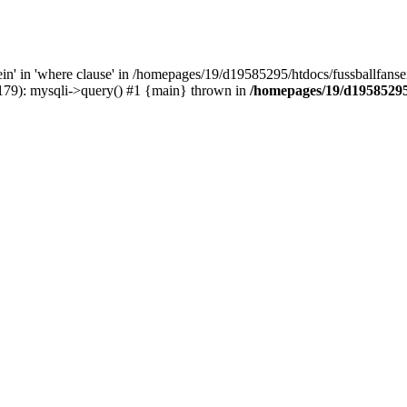
' in 'where clause' in /homepages/19/d19585295/htdocs/fussballfanseit
(179): mysqli->query() #1 {main} thrown in
/homepages/19/d19585295/