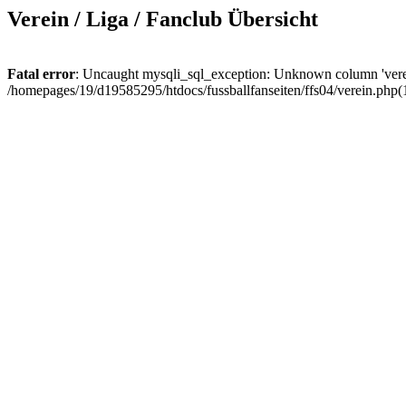
Verein / Liga / Fanclub Übersicht
Fatal error
: Uncaught mysqli_sql_exception: Unknown column 'verein
/homepages/19/d19585295/htdocs/fussballfanseiten/ffs04/verein.php